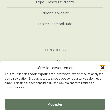
Expo Clichés Etudiants
Friperie solidaire
Table ronde solitude
LIENS UTILES
Mentions légales
Gérer le consentement
HelloAsso
Ce site utilise des cookies pour améliorer votre expérience et analyser
votre navigation. Si vous acceptez, nous pouvons traiter vos données ;
sinon, certaines fonctionnalités du site pourraient être limitées ou
MGEL
indisponibles.
Accepter